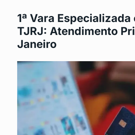
1ª Vara Especializada
TJRJ: Atendimento Prio
Janeiro
Seis pacientes no Rio
6
contaminados com…
DESTAQUE
Outubro 11, 
Réveillon no Rio de J
7
terá…
CENTRO
Outubro 17, 20
Dia de São Judas Tad
8
Programação…
DESTAQUE
Outubro 28,