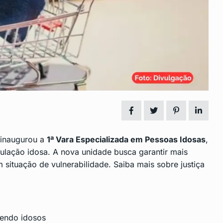
nclusão de
Fim da Licença-Prêmio e
14
Mudanças no…
 2024
CENTRO
Dezembro 6, 2024
ipal de
Vagas de Emprego em São
15
Gonçalo:…
2024
CENTRO
Dezembro 16, 2024
inaugurou a
1ª Vara Especializada em Pessoas Idosas
,
pulação
idosa
. A nova unidade busca garantir mais
 situação de vulnerabilidade.
Saiba mais sobre justiça
vendo idosos