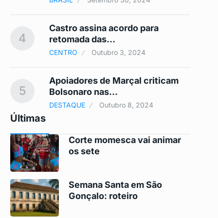
Castro assina acordo para
4
9
retomada das…
CENTRO
Outubro 3, 2024
Apoiadores de Marçal criticam
5
10
Bolsonaro nas…
DESTAQUE
Outubro 8, 2024
Últimas
Corte momesca vai animar
os sete
Semana Santa em São
Gonçalo: roteiro