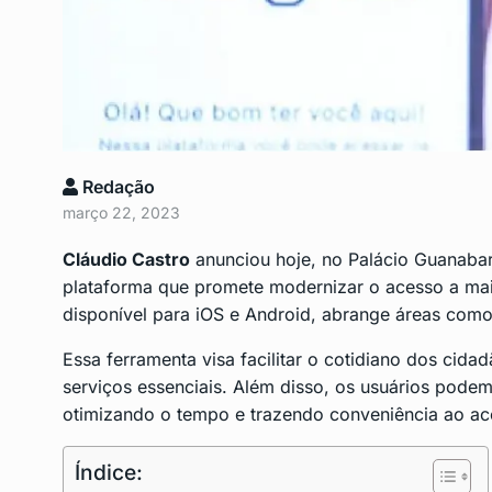
Lula assina MP para p
9
empregos…
POLITICA
Junho 6, 2024
São Gonçalo está com
Redação
10
risco…
março 22, 2023
SAÚDE
Junho 11, 2024
Cláudio Castro
anunciou hoje, no Palácio Guanabar
plataforma que promete modernizar o acesso a mais 
disponível para iOS e Android, abrange áreas com
Essa ferramenta visa facilitar o cotidiano dos cid
serviços essenciais. Além disso, os usuários podem
otimizando o tempo e trazendo conveniência ao ace
Índice: