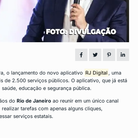
reservar
São Gonçalo debate práticas n
14
Educação…
DESTAQUE
Junho 28, 2024
 baixo
Vídeo Mostra Camareira Send
15
Socorrida por…
DESTAQUE
Julho 4, 2024
a, o lançamento do novo aplicativo
RJ Digital
, uma
de 2.500 serviços públicos. O aplicativo, que já está
o saúde, educação e segurança pública.
adãos do
Rio de Janeiro
ao reunir em um único canal
 realizar tarefas com apenas alguns cliques,
ssar serviços estatais.