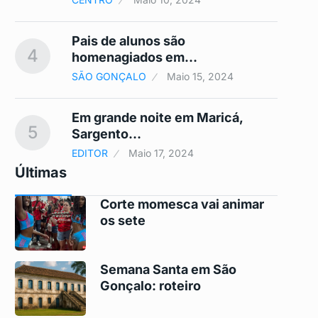
a
Pais de alunos são
4
9
homenagiados em…
SÃO GONÇALO
Maio 15, 2024
o
Em grande noite em Maricá,
5
10
Sargento…
EDITOR
Maio 17, 2024
Últimas
Corte momesca vai animar
os sete
Semana Santa em São
Gonçalo: roteiro