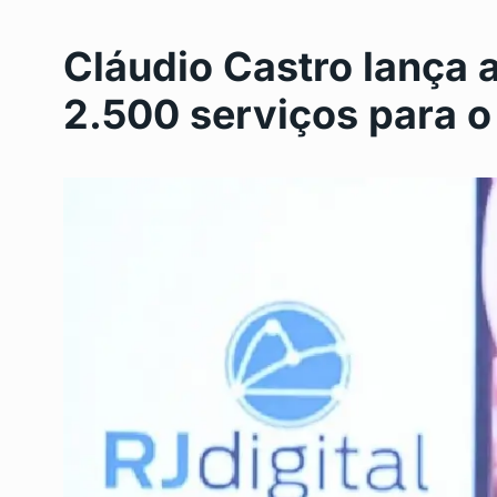
Cláudio Castro lança 
2.500 serviços para o
Programa de nutrição
6
Gonçalo…
SAÚDE
Maio 23, 2024
Lagoinha vai ganhar n
7
municipal
LAGOINHA
Maio 28, 20
Cirurgias Oncológica
8
Gonçalo: Um…
DESTAQUE
Junho 3, 20