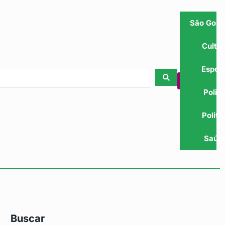
São Gonç
Cultu
Espor
Polici
Politi
Saúd
Buscar