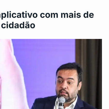
aplicativo com mais de
 cidadão
 de São
São Gonçalo mantém ações de
11
combate…
SAÚDE
Junho 18, 2024
ova clínica
Revitalização da Curva Chico
12
Anysio
24
DESTAQUE
Junho 20, 2024
s em São
SEGUE A VACINAÇÃO CONTRA
13
GRIPE…
24
SAÚDE
Junho 25, 2024