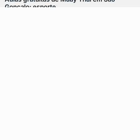
Gonçalo: esporte…
Muay Thai em São Gonçalo está disponível
gratuitamente para a população através do projeto
“Esporte em Ação”. A iniciativa da Prefeitura,…
Feito por AWD