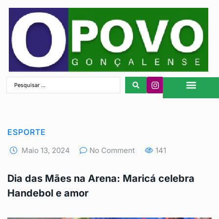
São Gonçalo
ESPORTE
Maio 13, 2024
No Comment
141
Dia das Mães na Arena: Maricá celebra
Handebol e amor