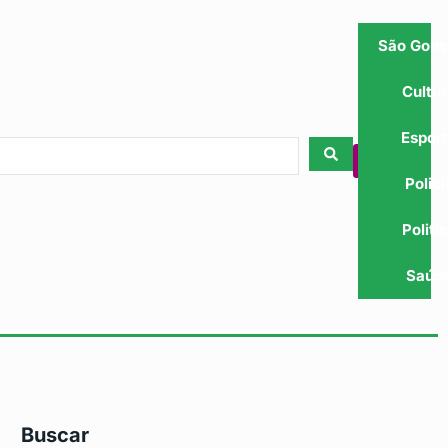
São Gonç
Cultu
Espor
Polici
Politi
Saúd
Buscar