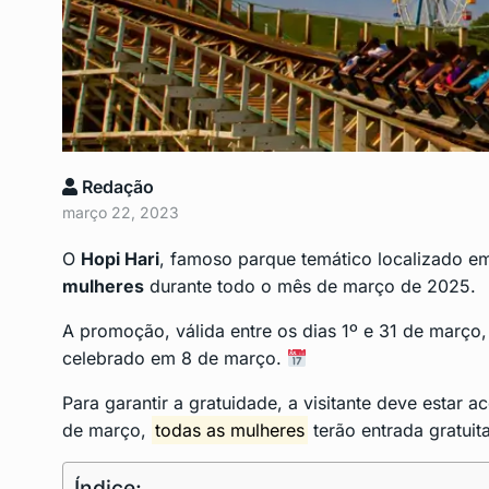
São Gonçalo inscreve
9
seminário de…
SÃO GONÇALO
Maio 7,
Transportes altera trâ
Redação
10
Centro para…
março 22, 2023
CENTRO
Maio 10, 2024
O
Hopi Hari
, famoso parque temático localizado e
mulheres
durante todo o mês de março de 2025.
A promoção, válida entre os dias 1º e 31 de mar
celebrado em 8 de março.
Para garantir a gratuidade, a visitante deve estar 
de março,
todas as mulheres
terão entrada gratui
Índice: