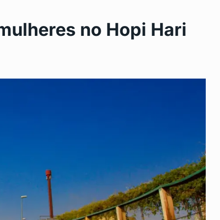
 mulheres no Hopi Hari
5: como
Pais de alunos são
11
homenagiados em…
SÃO GONÇALO
Maio 15, 2024
agita
Em grande noite em Maricá,
12
s…
Sargento…
0, 2025
EDITOR
Maio 17, 2024
de, Rio
Programa de nutrição de São
13
Gonçalo…
022
SAÚDE
Maio 23, 2024