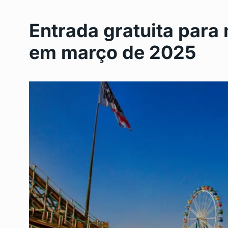
Entrada gratuita para
em março de 2025
Feriadão de abril 202
6
aproveitar…
BRASIL
Março 31, 2025
Favela Gastronômica 
7
Inhaúma com sabore
RIO DE JANEIRO
Abril 1
Bairro de Campo Gran
8
de…
POLITICA
Outubro 18, 2