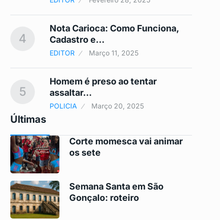
ca
Nota Carioca: Como Funciona,
4
9
Cadastro e…
EDITOR
Março 11, 2025
Homem é preso ao tentar
5
10
assaltar…
POLICIA
Março 20, 2025
Últimas
Corte momesca vai animar
os sete
Semana Santa em São
Gonçalo: roteiro