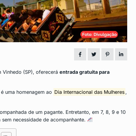
 para
Lagoinha vai ganhar nova clíni
14
municipal
 2024
LAGOINHA
Maio 28, 2024
nsito no
Cirurgias Oncológicas em São
15
Gonçalo: Um…
DESTAQUE
Junho 3, 2024
m Vinhedo (SP), oferecerá
entrada gratuita para
ço, é uma homenagem ao
Dia Internacional das Mulheres
,
acompanhada de um pagante. Entretanto, em 7, 8, 9 e 10
ta sem necessidade de acompanhante.