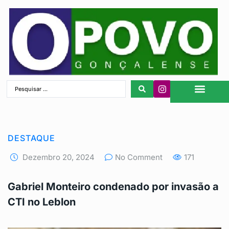
São Gonçalo
DESTAQUE
Dezembro 20, 2024
No Comment
171
Gabriel Monteiro condenado por invasão a
CTI no Leblon