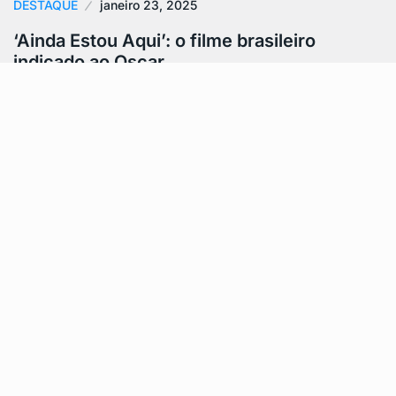
DESTAQUE
janeiro 23, 2025
‘Ainda Estou Aqui’: o filme brasileiro
indicado ao Oscar…
‘Ainda Estou Aqui’, estrelado por Fernanda Torres e
dirigido por Walter Salles, alcançou um marco
histórico ao ser indicado ao Oscar…