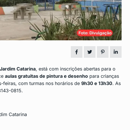
o
Castro assina acordo para
14
,…
retomada das…
024
CENTRO
Outubro 3, 2024
o para
Apoiadores de Marçal criticam
15
Bolsonaro nas…
, 2024
DESTAQUE
Outubro 8, 2024
Jardim Catarina
, está com inscrições abertas para o
ece
aulas gratuitas de pintura e desenho
para crianças
s-feiras, com turmas nos horários de
9h30 e 13h30
. As
8143-0815.
rdim Catarina