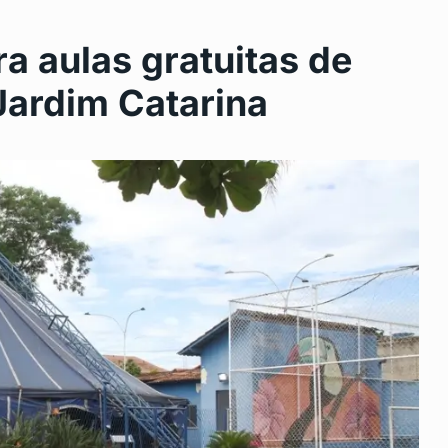
a aulas gratuitas de
Jardim Catarina
paga
Gabigol no Bahia? Everton
11
Ribeiro sugere…
DESTAQUE
Setembro 19, 2024
o de
Onda de Calor Atinge o Brasil:
12
BRASIL
Setembro 25, 2024
 2024
uestra Ouro
Terras indígenas e fazendas
13
concentram área…
2024
BRASIL
Setembro 30, 2024