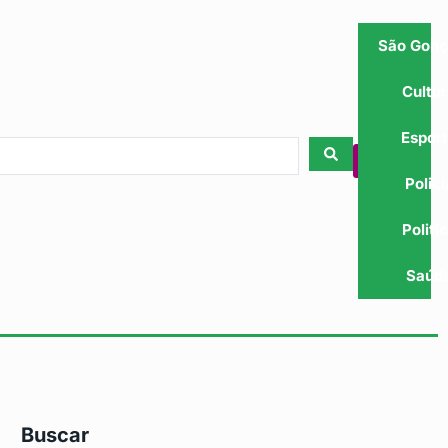
São Gonç
Cultu
Espor
Polici
Politi
Saúd
Buscar