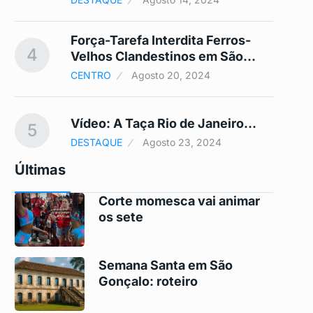
Força-Tarefa Interdita Ferros-
4
9
Velhos Clandestinos em São…
CENTRO
Agosto 20, 2024
Vídeo: A Taça Rio de Janeiro…
5
10
DESTAQUE
Agosto 23, 2024
Últimas
Corte momesca vai animar
os sete
Semana Santa em São
Gonçalo: roteiro