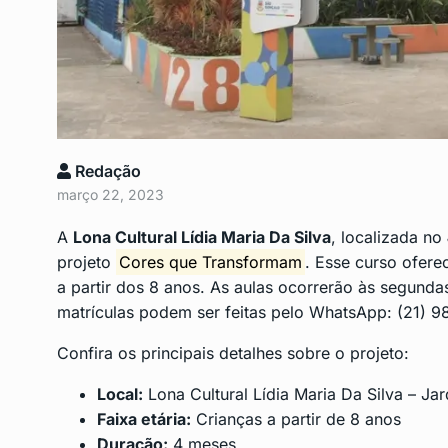
Incêndio atinge prédi
9
residencial em Icaraí
CENTRO
Setembro 11, 2
Anatel Lança Concurs
Redação
10
Bloqueadores de…
março 22, 2023
DESTAQUE
Setembro 16
A
Lona Cultural Lídia Maria Da Silva
, localizada no
projeto
Cores que Transformam
. Esse curso ofer
a partir dos 8 anos. As aulas ocorrerão às segunda
matrículas podem ser feitas pelo WhatsApp: (21) 9
Confira os principais detalhes sobre o projeto:
Local:
Lona Cultural Lídia Maria Da Silva – Ja
Faixa etária:
Crianças a partir de 8 anos
Duração:
4 meses