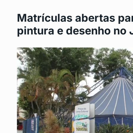
Matrículas abertas par
pintura e desenho no 
Bolsa Família: Caixa 
6
benefício para…
BRASIL
Agosto 28, 2024
Como Fazer Espetinh
7
Camarão na…
DESTAQUE
Setembro 3,
Diogo Nogueira e Orq
8
Preto:…
CULTURA
Setembro 6, 