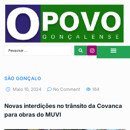
São Gonçalo
SÃO GONÇALO
Maio 10, 2024
No Comment
164
Novas interdições no trânsito da Covanca
para obras do MUVI