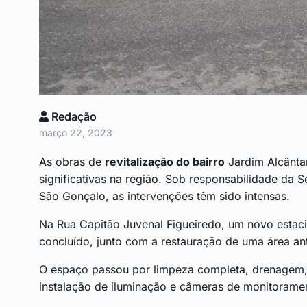
Incêndio atinge prédi
9
residencial em Icaraí
CENTRO
Setembro 11, 2
Anatel Lança Concurs
Redação
10
Bloqueadores de…
março 22, 2023
DESTAQUE
Setembro 16
As obras de
revitalização do bairro
Jardim Alcânta
significativas na região. Sob responsabilidade da 
São Gonçalo, as intervenções têm sido intensas.
Na Rua Capitão Juvenal Figueiredo, um novo estac
concluído, junto com a restauração de uma área ante
O espaço passou por limpeza completa, drenagem,
instalação de iluminação e câmeras de monitorame