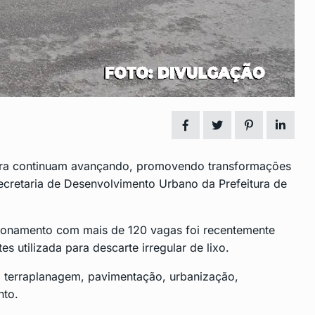
o
Castro assina acordo para
14
,…
retomada das…
024
CENTRO
Outubro 3, 2024
o para
Apoiadores de Marçal criticam
15
Bolsonaro nas…
, 2024
DESTAQUE
Outubro 8, 2024
ra
continuam avançando, promovendo transformações
Secretaria de Desenvolvimento Urbano da Prefeitura de
ionamento com mais de 120 vagas foi recentemente
s utilizada para descarte irregular de lixo.
 terraplanagem, pavimentação, urbanização,
nto.