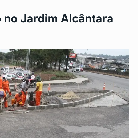
o no Jardim Alcântara
paga
Gabigol no Bahia? Everton
11
Ribeiro sugere…
DESTAQUE
Setembro 19, 2024
o de
Onda de Calor Atinge o Brasil:
12
BRASIL
Setembro 25, 2024
 2024
uestra Ouro
Terras indígenas e fazendas
13
concentram área…
2024
BRASIL
Setembro 30, 2024