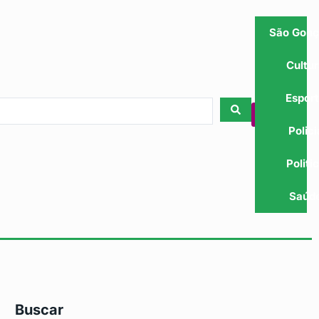
São Gonç
Cultu
Espor
Polici
Politi
Saúd
Buscar