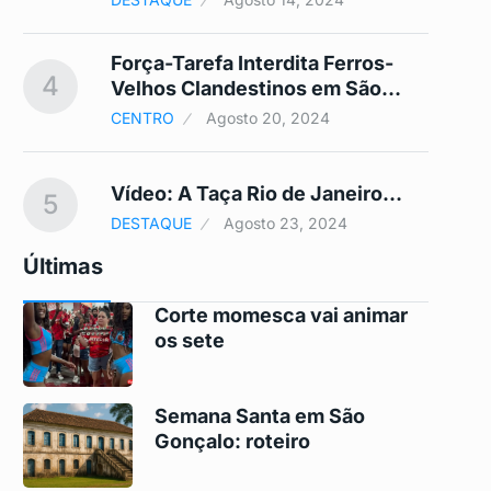
Força-Tarefa Interdita Ferros-
4
9
Velhos Clandestinos em São…
CENTRO
Agosto 20, 2024
Vídeo: A Taça Rio de Janeiro…
5
10
DESTAQUE
Agosto 23, 2024
Últimas
Corte momesca vai animar
os sete
Semana Santa em São
Gonçalo: roteiro