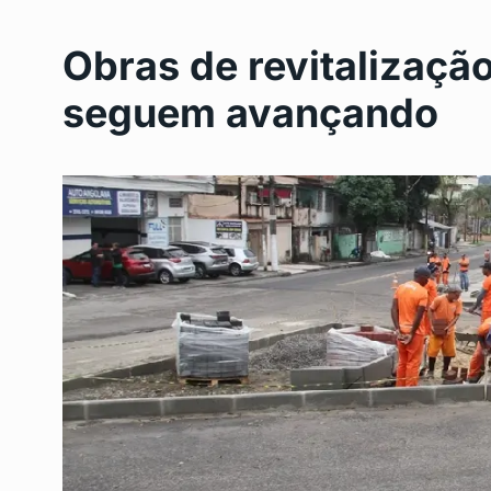
Obras de revitalizaçã
seguem avançando
Bolsa Família: Caixa 
6
benefício para…
BRASIL
Agosto 28, 2024
Como Fazer Espetinh
7
Camarão na…
DESTAQUE
Setembro 3,
Diogo Nogueira e Orq
8
Preto:…
CULTURA
Setembro 6, 