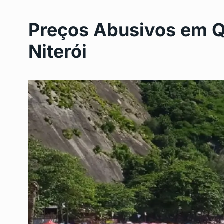
Preços Abusivos em Q
Niterói
Feriadão de abril 202
6
aproveitar…
BRASIL
Março 31, 2025
Favela Gastronômica 
7
Inhaúma com sabore
RIO DE JANEIRO
Abril 1
Bairro de Campo Gran
8
de…
POLITICA
Outubro 18, 2