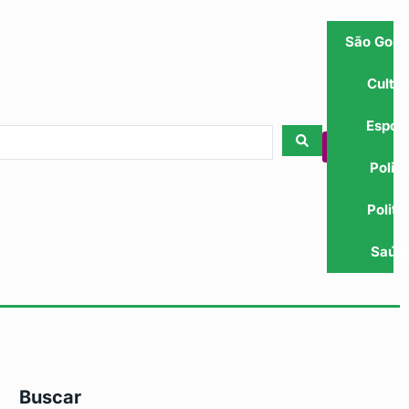
São Gonç
Cultu
Espor
Polici
Politi
Saúd
Buscar