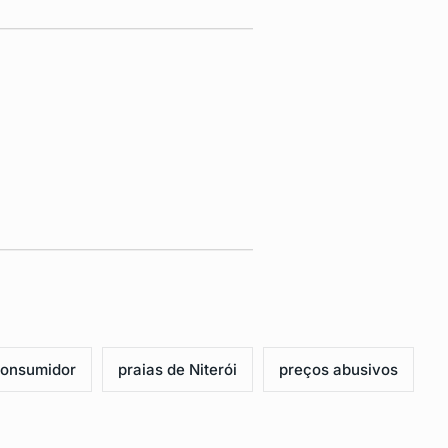
 consumidor
praias de Niterói
preços abusivos