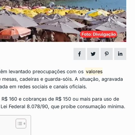
 para
Lagoinha vai ganhar nova clíni
14
municipal
 2024
LAGOINHA
Maio 28, 2024
nsito no
Cirurgias Oncológicas em São
15
Gonçalo: Um…
DESTAQUE
Junho 3, 2024
êm levantado preocupações com os
valores
 mesas, cadeiras e guarda-sóis. A situação, agravada
da em redes sociais e canais oficiais.
 R$ 160 e cobranças de R$ 150 ou mais para uso de
 a Lei Federal 8.078/90, que proíbe consumação mínima.