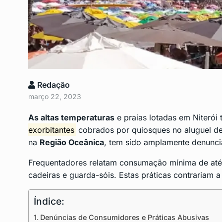
São Gonçalo inscreve
9
seminário de…
SÃO GONÇALO
Maio 7,
Transportes altera trâ
Redação
10
Centro para…
março 22, 2023
CENTRO
Maio 10, 2024
As altas temperaturas
e praias lotadas em
Niterói
t
exorbitantes
cobrados por quiosques no aluguel de
na
Região Oceânica
, tem sido amplamente denuncia
Frequentadores relatam consumação mínima de até
cadeiras e guarda-sóis. Estas práticas contrariam
Índice:
Denúncias de Consumidores e Práticas Abusivas