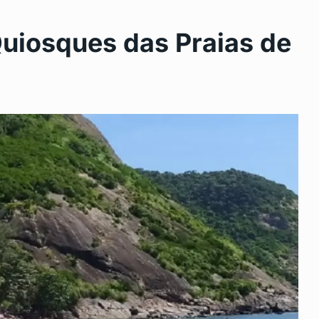
uiosques das Praias de
5: como
Pais de alunos são
11
homenagiados em…
SÃO GONÇALO
Maio 15, 2024
agita
Em grande noite em Maricá,
12
s…
Sargento…
0, 2025
EDITOR
Maio 17, 2024
de, Rio
Programa de nutrição de São
13
Gonçalo…
022
SAÚDE
Maio 23, 2024