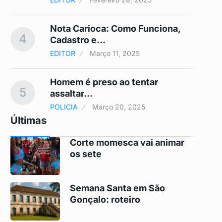
ca
Nota Carioca: Como Funciona,
4
9
Cadastro e…
EDITOR
Março 11, 2025
Homem é preso ao tentar
5
10
assaltar…
POLICIA
Março 20, 2025
Últimas
Corte momesca vai animar
os sete
Semana Santa em São
Gonçalo: roteiro