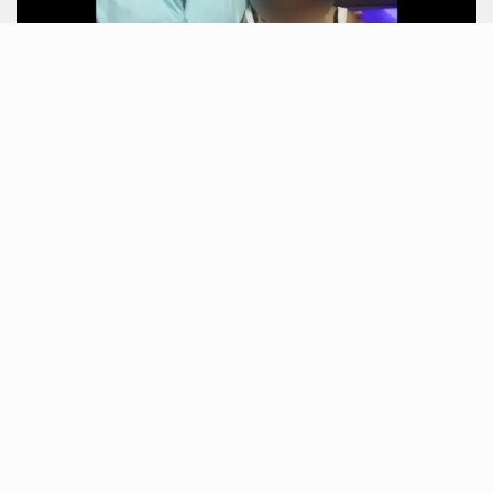
POLICIA
março 13, 2025
Confronto no Complexo do Chapadão
termina com morte de…
Complexo do Chapadão foi palco de uma tragédia
nesta quinta-feira (13). Durante uma operação policial,
um vendedor ambulante foi atingido por…