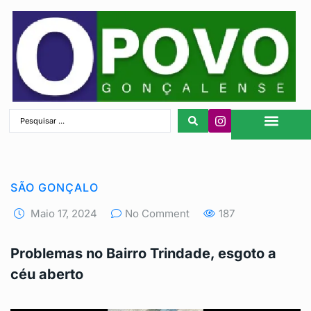
São Gonçalo
SÃO GONÇALO
Maio 17, 2024
No Comment
187
Problemas no Bairro Trindade, esgoto a
céu aberto