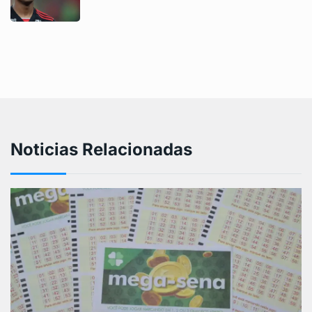
Noticias Relacionadas