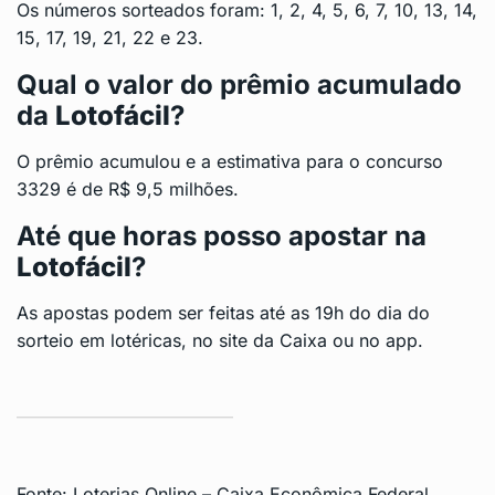
Os números sorteados foram: 1, 2, 4, 5, 6, 7, 10, 13, 14,
15, 17, 19, 21, 22 e 23.
Qual o valor do prêmio acumulado
da
Lotofácil
?
O prêmio acumulou e a estimativa para o concurso
3329 é de R$ 9,5 milhões.
Até que horas posso apostar na
Lotofácil
?
As apostas podem ser feitas até as 19h do dia do
sorteio em lotéricas, no site da Caixa ou no app.
Fonte:
Loterias Online – Caixa Econômica Federal