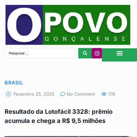
São Gonçalo
BRASIL
Fevereiro 25, 2025
No Comment
176
Resultado da Lotofácil 3328: prêmio
acumula e chega a R$ 9,5 milhões