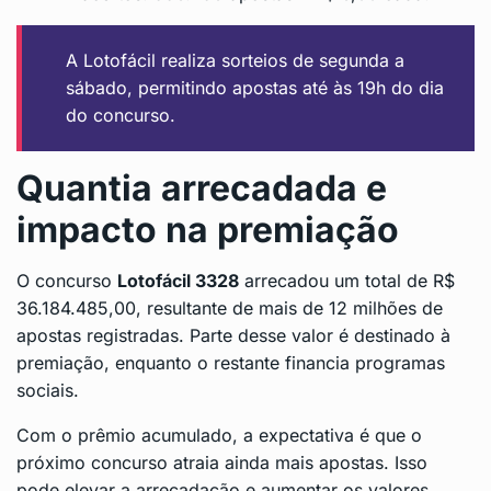
A Lotofácil realiza sorteios de segunda a
sábado, permitindo apostas até às 19h do dia
do concurso.
Quantia arrecadada e
impacto na premiação
O concurso
Lotofácil 3328
arrecadou um total de R$
36.184.485,00, resultante de mais de 12 milhões de
apostas registradas. Parte desse valor é destinado à
premiação, enquanto o restante financia programas
sociais.
Com o prêmio acumulado, a expectativa é que o
próximo concurso atraia ainda mais apostas. Isso
pode elevar a arrecadação e aumentar os valores