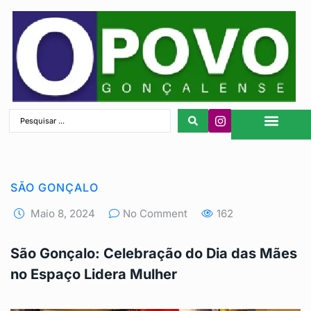
São Gonçalo
SÃO GONÇALO
Maio 8, 2024
No Comment
162
São Gonçalo: Celebração do Dia das Mães
no Espaço Lidera Mulher