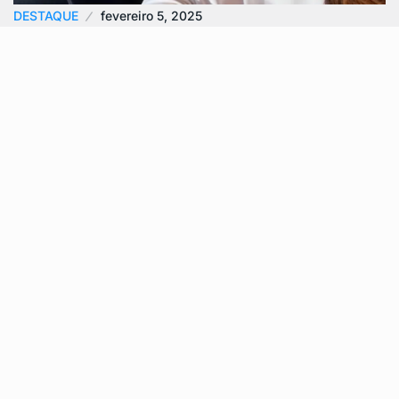
DESTAQUE
fevereiro 5, 2025
Estado de saúde de Lexa e Sofia preocupa
fãs…
O estado de saúde da cantora Lexa e de sua filha,
Sofia, tem mobilizado seus fãs e familiares em uma
corrente…