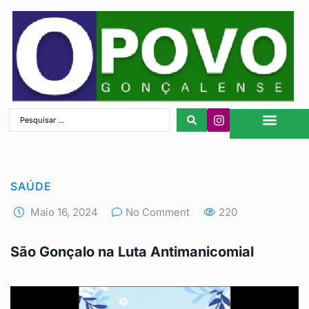
São Gonçalo
SAÚDE
Maio 16, 2024
No Comment
220
São Gonçalo na Luta Antimanicomial