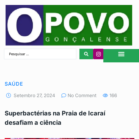
São Gonçalo
SAÚDE
Setembro 27, 2024
No Comment
166
Superbactérias na Praia de Icaraí
desafiam a ciência