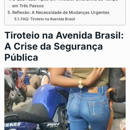
em Três Passos
Reflexão: A Necessidade de Mudanças Urgentes
FAQ: Tiroteio na Avenida Brasil
Tiroteio na Avenida Brasil:
A Crise da Segurança
Pública
T
o
c
a
d
o
r
d
e