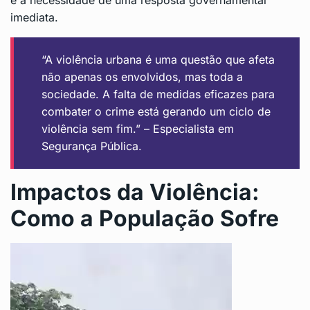
e a necessidade de uma resposta governamental
imediata.
“A violência urbana é uma questão que afeta
não apenas os envolvidos, mas toda a
sociedade. A falta de medidas eficazes para
combater o crime está gerando um ciclo de
violência sem fim.” – Especialista em
Segurança Pública.
Impactos da Violência:
Como a População Sofre
T
o
c
a