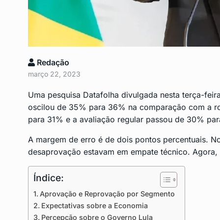
Lula assina MP para p
9
empregos…
POLITICA
Junho 6, 2024
Redação
março 22, 2023
São Gonçalo está com
10
risco…
Uma pesquisa Datafolha divulgada nesta terça-fei
SAÚDE
Junho 11, 2024
oscilou de 35% para 36% na comparação com a rod
para 31% e a avaliação regular passou de 30% pa
A margem de erro é de dois pontos percentuais. No
desaprovação estavam em empate técnico. Agora, h
Índice:
Aprovação e Reprovação por Segmento
Expectativas sobre a Economia
Percepção sobre o Governo Lula