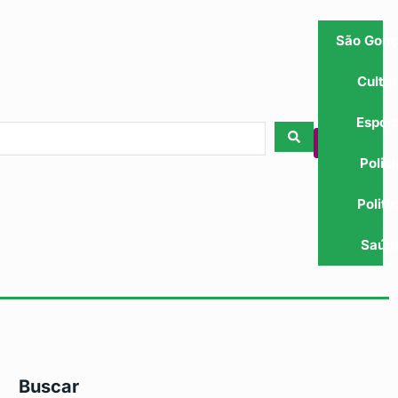
São Gonç
Cultu
Espor
Polici
Politi
Saúd
Buscar