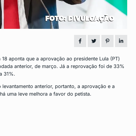
reservar
São Gonçalo debate práticas n
14
Educação…
DESTAQUE
Junho 28, 2024
 baixo
Vídeo Mostra Camareira Send
15
Socorrida por…
ra 18 aponta que a aprovação ao
presidente Lula
(PT)
DESTAQUE
Julho 4, 2024
ada anterior, de março. Já a reprovação foi de 33%
ra 31%.
 levantamento anterior, portanto, a aprovação e a
á uma leve melhora a favor do petista.