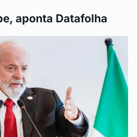
e, aponta Datafolha
 de São
São Gonçalo mantém ações de
11
combate…
SAÚDE
Junho 18, 2024
ova clínica
Revitalização da Curva Chico
12
Anysio
24
DESTAQUE
Junho 20, 2024
s em São
SEGUE A VACINAÇÃO CONTRA
13
GRIPE…
24
SAÚDE
Junho 25, 2024