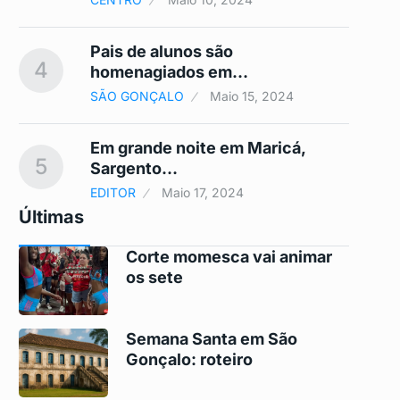
a
Pais de alunos são
4
9
homenagiados em…
SÃO GONÇALO
Maio 15, 2024
o
Em grande noite em Maricá,
5
10
Sargento…
EDITOR
Maio 17, 2024
Últimas
Corte momesca vai animar
os sete
Semana Santa em São
Gonçalo: roteiro