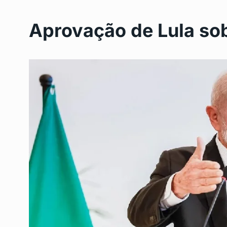
Aprovação de Lula sob
Programa de nutrição
6
Gonçalo…
SAÚDE
Maio 23, 2024
Lagoinha vai ganhar n
7
municipal
LAGOINHA
Maio 28, 20
Cirurgias Oncológica
8
Gonçalo: Um…
DESTAQUE
Junho 3, 20