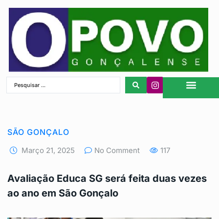
São Gonçalo
SÃO GONÇALO
Março 21, 2025
No Comment
117
Avaliação Educa SG será feita duas vezes
ao ano em São Gonçalo