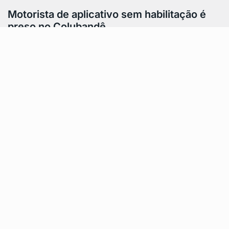
Motorista de aplicativo sem habilitação é
preso no Colubandê
Motorista de aplicativo sem habilitação foi detido após
ser flagrado atuando de forma irregular no Colubandê,
em São Gonçalo. O homem…