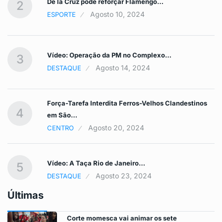
De la Cruz pode reforçar Flamengo…
2
Agosto 10, 2024
ESPORTE
Vídeo: Operação da PM no Complexo…
3
Agosto 14, 2024
DESTAQUE
Força-Tarefa Interdita Ferros-Velhos Clandestinos
4
em São…
Agosto 20, 2024
CENTRO
Vídeo: A Taça Rio de Janeiro…
5
Agosto 23, 2024
DESTAQUE
Últimas
Corte momesca vai animar os sete