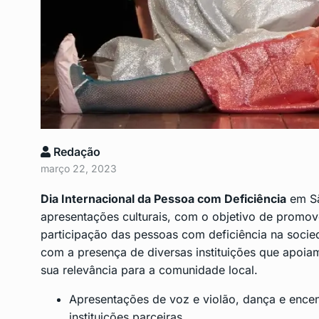
Curso gratuito para i
9
pessoas…
DESTAQUE
Novembro 5,
Alunos da Rede Munic
10
São…
Redação
CENTRO
Novembro 11, 
março 22, 2023
Dia Internacional da Pessoa com Deficiência
em
S
apresentações culturais, com o objetivo de promove
participação das pessoas com deficiência na socie
com a presença de diversas instituições que apoia
sua relevância para a comunidade local.
Apresentações de voz e violão, dança e ence
instituições parceiras.