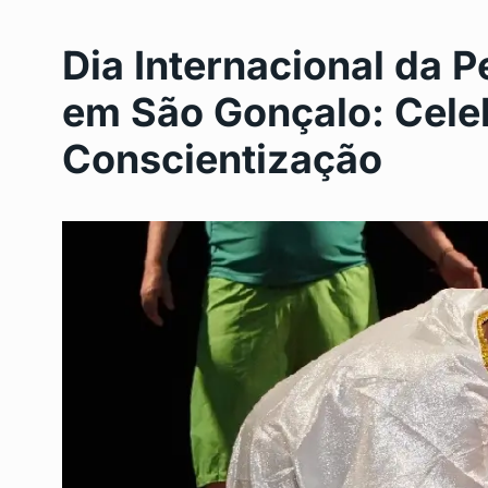
Dia Internacional da 
em São Gonçalo: Cele
Conscientização
Seis pacientes no Rio
6
contaminados com…
DESTAQUE
Outubro 11, 
Réveillon no Rio de J
7
terá…
CENTRO
Outubro 17, 20
Dia de São Judas Tad
8
Programação…
DESTAQUE
Outubro 28,