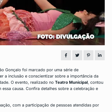
nclusão de
Fim da Licença-Prêmio e
14
Mudanças no…
 2024
CENTRO
Dezembro 6, 2024
ipal de
Vagas de Emprego em São
15
Gonçalo:…
2024
CENTRO
Dezembro 16, 2024
ão Gonçalo
foi marcado por uma série de
r a inclusão e conscientizar sobre a importância da
dade. O evento, realizado no
Teatro Municipal
, contou
m essa causa. Confira detalhes sobre a celebração e
nação, com a participação de pessoas atendidas por