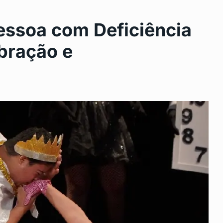
Pessoa com Deficiência
bração e
Saúde mantém unidades de
11
urgência abertas…
2024
DESTAQUE
Novembro 14, 2024
aneiro
Feirão Limpa Nome: Telefone
12
Gratuito Facilita…
24
BRASIL
Novembro 22, 2024
eu:
Concurso Voz da Liberdade
13
revela talentos…
 2024
DESTAQUE
Novembro 29, 2024