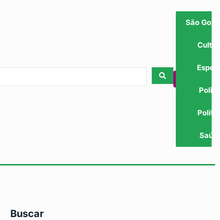
São Gonç
Cultu
Espor
Polici
Politi
Saúd
Buscar