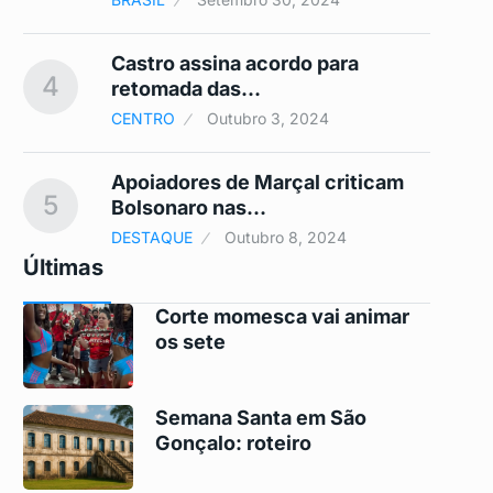
Castro assina acordo para
4
9
retomada das…
CENTRO
Outubro 3, 2024
Apoiadores de Marçal criticam
5
10
Bolsonaro nas…
DESTAQUE
Outubro 8, 2024
Últimas
Corte momesca vai animar
os sete
Semana Santa em São
Gonçalo: roteiro