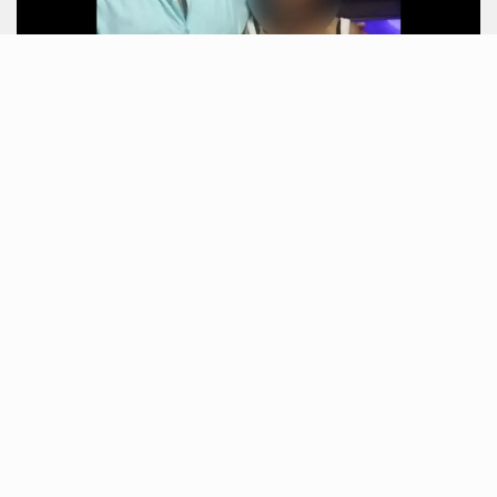
POLICIA
março 13, 2025
Confronto no Complexo do Chapadão
termina com morte de…
Complexo do Chapadão foi palco de uma tragédia
nesta quinta-feira (13). Durante uma operação policial,
um vendedor ambulante foi atingido por…