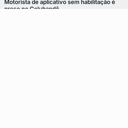
Motorista de aplicativo sem habilitação é
preso no Colubandê
Motorista de aplicativo sem habilitação foi detido após
ser flagrado atuando de forma irregular no Colubandê,
em São Gonçalo. O homem…
Feito por AWD