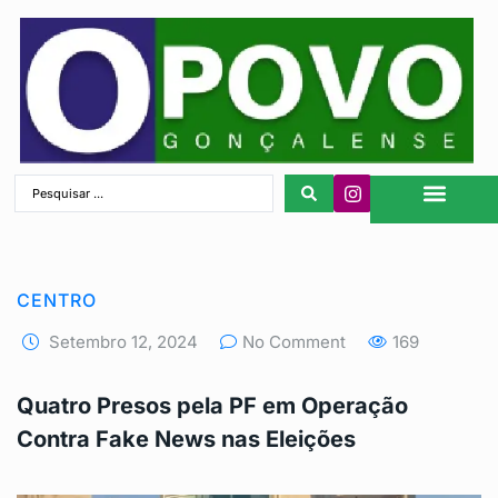
São Gonçalo
CENTRO
Setembro 12, 2024
No Comment
169
Quatro Presos pela PF em Operação
Contra Fake News nas Eleições