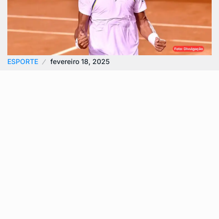
ESPORTE
fevereiro 18, 2025
Thiago Monteiro conquista vitória no Rio
Open e avança…
Thiago Monteiro brilhou no Rio Open ao vencer o
argentino Facundo Diaz Acosta por 2 sets a 1, após
um jogo…