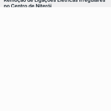
Remoção de Ligações Elétricas Irregulares
no Centro de Niterói
A Prefeitura de Niterói realizou uma ação no Centro da
cidade, como parte do programa Calçada Livre e da
operação Caça-Fios,…
Feito por AWD