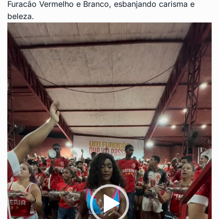
Furacão Vermelho e Branco, esbanjando carisma e
beleza.
T
o
c
a
d
o
r
d
e
v
í
d
e
o