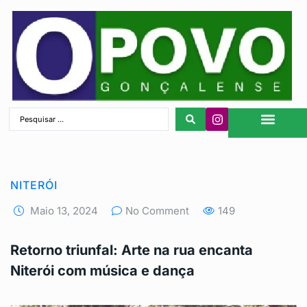
São Gonçalo
NITERÓI
Maio 13, 2024
No Comment
149
Retorno triunfal: Arte na rua encanta
Niterói com música e dança