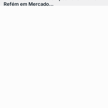
Refém em Mercado…
Na terça-feira, 13 de agosto, um homem foi detido por
um policial militar depois de fazer uma mulher refém
em um…
Feito por AWD