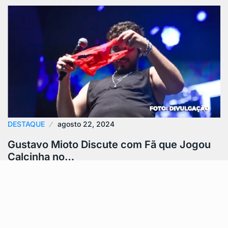
DESTAQUE
agosto 22, 2024
Gustavo Mioto Discute com Fã que Jogou
Calcinha no…
Gustavo Mioto briga com fã durante seu show após
um incidente que chamou atenção. Uma fã jogou uma
calcinha no palco,…