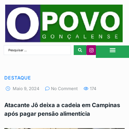
São Gonçalo
DESTAQUE
Maio 9, 2024
No Comment
174
Atacante Jô deixa a cadeia em Campinas
após pagar pensão alimentícia