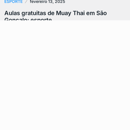
ESPORTE
fevereiro 13, 2025
Aulas gratuitas de Muay Thai em São
Gonçalo: esporte…
Muay Thai em São Gonçalo está disponível
gratuitamente para a população através do projeto
“Esporte em Ação”. A iniciativa da Prefeitura,…