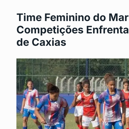
Time Feminino do Mar
Competições Enfrent
de Caxias
Seis pacientes no Rio
6
contaminados com…
DESTAQUE
Outubro 11, 
Réveillon no Rio de J
7
terá…
CENTRO
Outubro 17, 20
Dia de São Judas Tad
8
Programação…
DESTAQUE
Outubro 28,