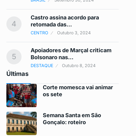
Castro assina acordo para
4
9
retomada das…
CENTRO
Outubro 3, 2024
Apoiadores de Marçal criticam
5
10
Bolsonaro nas…
DESTAQUE
Outubro 8, 2024
Últimas
Corte momesca vai animar
os sete
Semana Santa em São
Gonçalo: roteiro