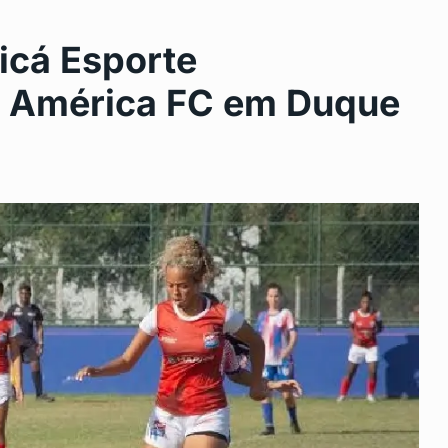
icá Esporte
a América FC em Duque
Saúde mantém unidades de
11
urgência abertas…
2024
DESTAQUE
Novembro 14, 2024
aneiro
Feirão Limpa Nome: Telefone
12
Gratuito Facilita…
24
BRASIL
Novembro 22, 2024
eu:
Concurso Voz da Liberdade
13
revela talentos…
 2024
DESTAQUE
Novembro 29, 2024