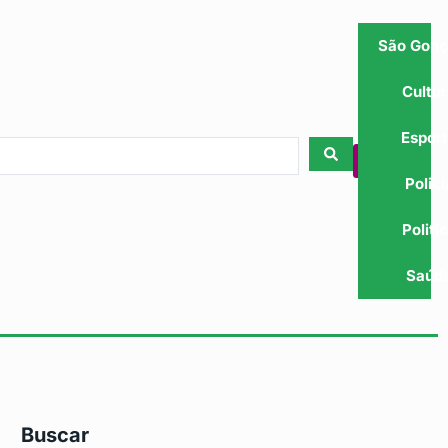
São Gonç
Cultu
Espor
Polici
Politi
Saúd
Buscar