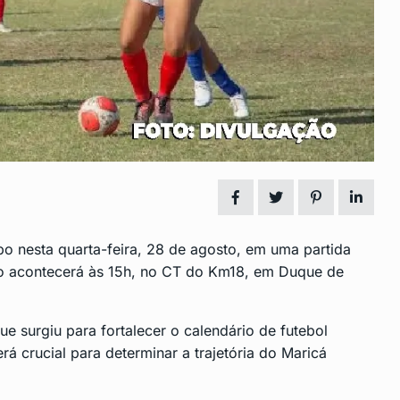
nclusão de
Fim da Licença-Prêmio e
14
Mudanças no…
 2024
CENTRO
Dezembro 6, 2024
ipal de
Vagas de Emprego em São
15
Gonçalo:…
2024
CENTRO
Dezembro 16, 2024
o nesta quarta-feira, 28 de agosto, em uma partida
to acontecerá às 15h, no CT do Km18, em Duque de
que surgiu para fortalecer o calendário de futebol
rá crucial para determinar a trajetória do Maricá