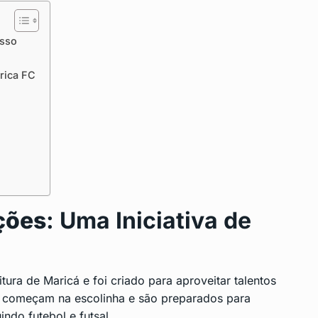
esso
rica FC
ções
: Uma Iniciativa de
tura de Maricá e foi criado para aproveitar talentos
as começam na escolinha e são preparados para
ndo futebol e futsal.