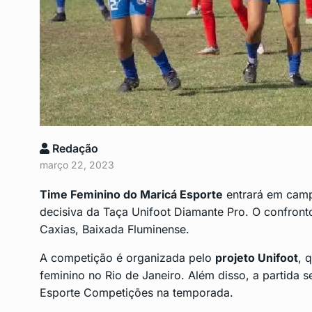
Curso gratuito para i
9
pessoas…
DESTAQUE
Novembro 5,
Alunos da Rede Munic
10
São…
Redação
CENTRO
Novembro 11, 
março 22, 2023
Time Feminino do Maricá Esporte
entrará em camp
decisiva da Taça Unifoot Diamante Pro. O confron
Caxias, Baixada Fluminense.
A competição é organizada pelo
projeto Unifoot
, 
feminino no Rio de Janeiro. Além disso, a partida se
Esporte Competições na temporada.