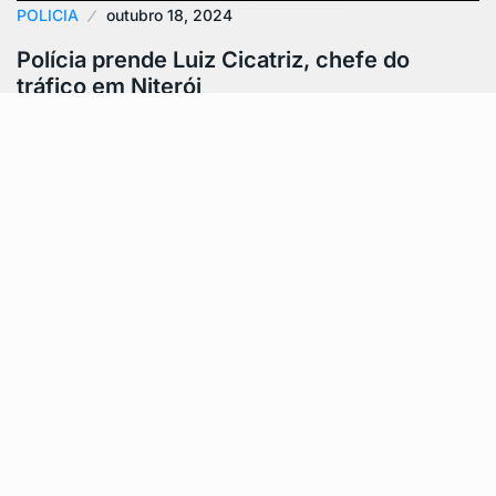
POLICIA
outubro 18, 2024
Polícia prende Luiz Cicatriz, chefe do
tráfico em Niterói
Luiz Cicatriz, conhecido como uma importante
liderança do Comando Vermelho em Niterói, foi preso
por policiais da 72ª DP de Mutuá.…