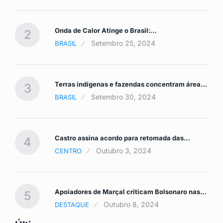
Onda de Calor Atinge o Brasil:…
2
Setembro 25, 2024
BRASIL
Terras indígenas e fazendas concentram área…
s…
3
Setembro 30, 2024
BRASIL
Castro assina acordo para retomada das…
4
Outubro 3, 2024
CENTRO
Apoiadores de Marçal criticam Bolsonaro nas…
5
1
Outubro 8, 2024
DESTAQUE