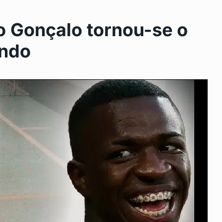
o Gonçalo tornou-se o
undo
 de São
São Gonçalo mantém ações de
11
combate…
SAÚDE
Junho 18, 2024
ova clínica
Revitalização da Curva Chico
12
Anysio
24
DESTAQUE
Junho 20, 2024
s em São
SEGUE A VACINAÇÃO CONTRA
13
GRIPE…
24
SAÚDE
Junho 25, 2024