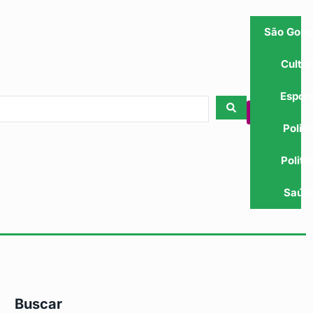
São Gonç
Cultu
Espor
Polici
Politi
Saúd
Buscar