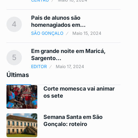
a
Pais de alunos são
4
9
homenagiados em…
SÃO GONÇALO
Maio 15, 2024
o
Em grande noite em Maricá,
5
10
Sargento…
EDITOR
Maio 17, 2024
Últimas
Corte momesca vai animar
os sete
Semana Santa em São
Gonçalo: roteiro