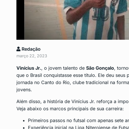
Lula assina MP para p
9
empregos…
POLITICA
Junho 6, 2024
São Gonçalo está com
Redação
10
risco…
março 22, 2023
SAÚDE
Junho 11, 2024
Vinícius Jr.
, o jovem talento de
São Gonçalo
, torn
que o Brasil conquistasse esse título. Ele deu seus
jornada no
Canto do Rio
, clube tradicional na forma
jovens.
Além disso, a história de Vinícius Jr. reforça a imp
Veja abaixo os marcos principais de sua carreira:
Primeiros passos no futsal com apenas sete a
Experiência inicial na Liga Niteroiense de Futsa