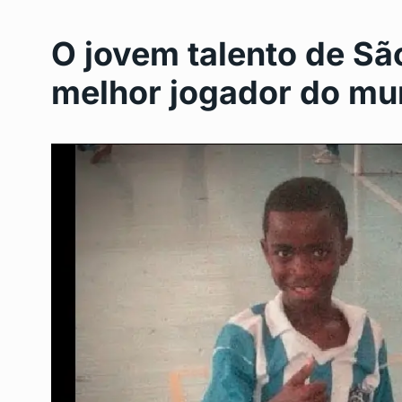
O jovem talento de Sã
melhor jogador do m
Programa de nutrição
6
Gonçalo…
SAÚDE
Maio 23, 2024
Lagoinha vai ganhar n
7
municipal
LAGOINHA
Maio 28, 20
Cirurgias Oncológica
8
Gonçalo: Um…
DESTAQUE
Junho 3, 20