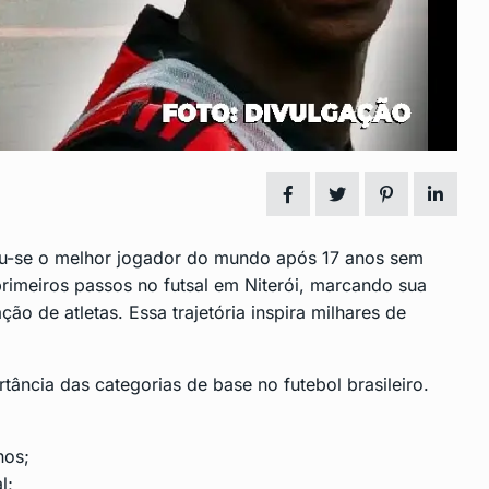
reservar
São Gonçalo debate práticas n
14
Educação…
DESTAQUE
Junho 28, 2024
 baixo
Vídeo Mostra Camareira Send
15
Socorrida por…
DESTAQUE
Julho 4, 2024
ou-se o melhor jogador do mundo após 17 anos sem
 primeiros passos no futsal em Niterói, marcando sua
ção de atletas. Essa trajetória inspira milhares de
ortância das categorias de base no futebol brasileiro.
nos;
l;