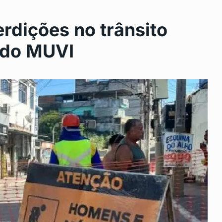
erdições no trânsito
 do MUVI
Saúde mantém unidades de
11
urgência abertas…
2024
DESTAQUE
Novembro 14, 2024
aneiro
Feirão Limpa Nome: Telefone
12
Gratuito Facilita…
24
BRASIL
Novembro 22, 2024
eu:
Concurso Voz da Liberdade
13
revela talentos…
 2024
DESTAQUE
Novembro 29, 2024