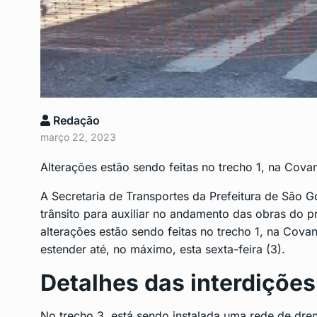
Curso gratuito para i
9
pessoas…
DESTAQUE
Novembro 5,
Alunos da Rede Munic
Redação
10
São…
março 22, 2023
CENTRO
Novembro 11, 
Alterações estão sendo feitas no trecho 1, na Covan
A Secretaria de Transportes da Prefeitura de São G
trânsito para auxiliar no andamento das obras do 
alterações estão sendo feitas no trecho 1, na Cova
estender até, no máximo, esta sexta-feira (3).
Detalhes das interdições
No trecho 3, está sendo instalada uma rede de dren