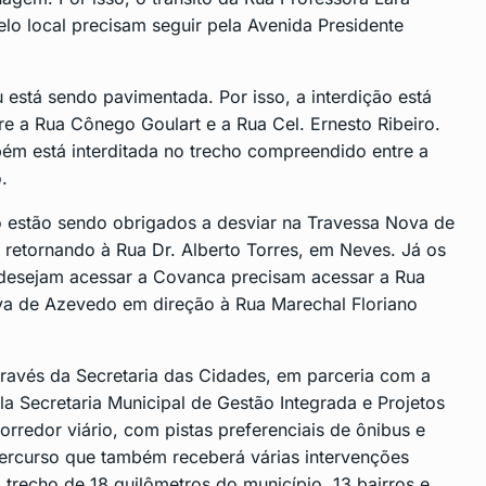
elo local precisam seguir pela Avenida Presidente
 está sendo pavimentada. Por isso, a interdição está
e a Rua Cônego Goulart e a Rua Cel. Ernesto Ribeiro.
ém está interditada no trecho compreendido entre a
.
o estão sendo obrigados a desviar na Travessa Nova de
 retornando à Rua Dr. Alberto Torres, em Neves. Já os
e desejam acessar a Covanca precisam acessar a Rua
va de Azevedo em direção à Rua Marechal Floriano
ravés da Secretaria das Cidades, em parceria com a
la Secretaria Municipal de Gestão Integrada e Projetos
rredor viário, com pistas preferenciais de ônibus e
 percurso que também receberá várias intervenções
 trecho de 18 quilômetros do município, 13 bairros e