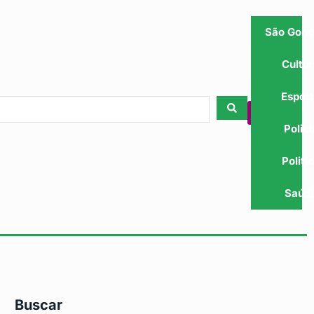
São Gonç
Cultu
Espor
Polici
Politi
Saúd
Buscar