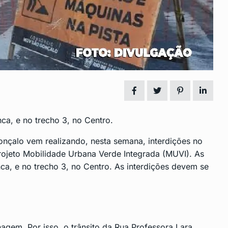
nclusão de
Fim da Licença-Prêmio e
14
Mudanças no…
 2024
CENTRO
Dezembro 6, 2024
ipal de
Vagas de Emprego em São
15
Gonçalo:…
2024
CENTRO
Dezembro 16, 2024
ca, e no trecho 3, no Centro.
onçalo vem realizando, nesta semana, interdições no
projeto Mobilidade Urbana Verde Integrada (MUVI). As
nca, e no trecho 3, no Centro. As interdições devem se
agem. Por isso, o trânsito da Rua Professora Lara