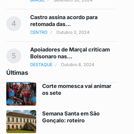
Castro assina acordo para
4
9
retomada das…
CENTRO
Outubro 3, 2024
Apoiadores de Marçal criticam
5
10
Bolsonaro nas…
DESTAQUE
Outubro 8, 2024
Últimas
Corte momesca vai animar
os sete
Semana Santa em São
Gonçalo: roteiro